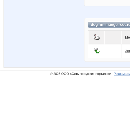
dog_in_manger сост
Ме
За
© 2026 ООО «Сеть городских порталов» ·
Реклама н