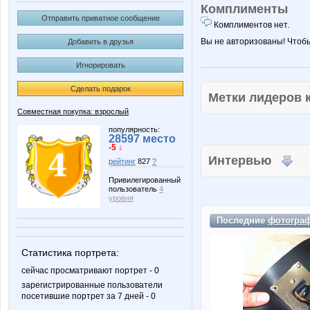
Комплименты
Отправить приватное сообщение
Комплиментов нет.
Вы не авторизованы! Чтоб
Добавить в друзья
Игнорировать
Сделать подарок
Метки лидеров
Совместная покупка: взрослый
популярность:
28597 место
-5 ↓
Интервью
рейтинг
827
?
Привилегированный
пользователь
4
уровня
Последние
фотогра
Статистика портрета:
сейчас просматривают портрет - 0
зарегистрированные пользователи
посетившие портрет за 7 дней - 0